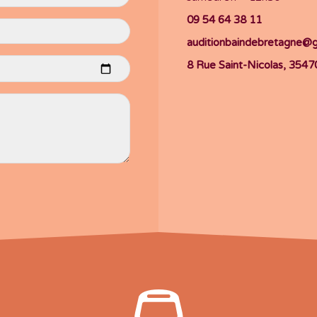
09 54 64 38 11
auditionbaindebretagne@
8 Rue Saint-Nicolas, 354